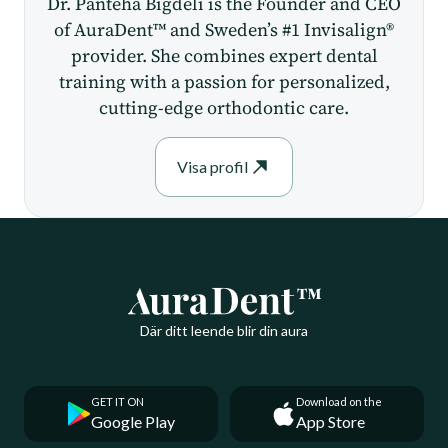
Dr. Panteha Bigdeli is the Founder and CEO
of AuraDent™ and Sweden’s #1 Invisalign®
provider. She combines expert dental
training with a passion for personalized,
cutting-edge orthodontic care.
Visa profil
Där ditt leende blir din aura
GET IT ON
Download on the
Google Play
App Store