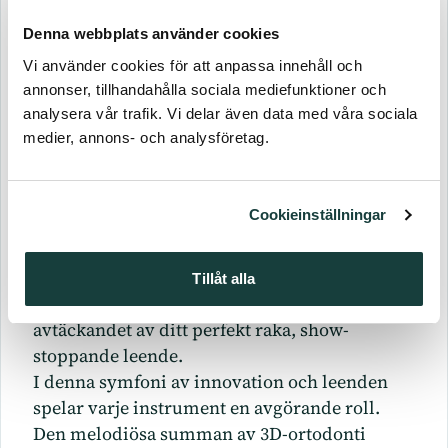
transformerande. Vem sa att tandställningar
Denna webbplats använder cookies
inte kunde vara din smilande röda matta? I
Vi använder cookies för att anpassa innehåll och
denna förtrollande berättelse kan de absolut
annonser, tillhandahålla sociala mediefunktioner och
vara det och de framträder som de lysande
analysera vår trafik. Vi delar även data med våra sociala
protagonisterna i den storslagna sagan om ditt
medier, annons- och analysföretag.
strålande leende.
Gå in i teatern för ortodontisk innovation, där
varje möte blir en scen i det fängslande
Cookieinställningar
manuset för din tandvårdsaga. Med varje
teknologisk framsteg tar berättelsen oväntade
vändningar och håller dig på helspänn, ivrigt
Tillåt alla
väntande på den storslagna finalen -
avtäckandet av ditt perfekt raka, show-
stoppande leende.
I denna symfoni av innovation och leenden
spelar varje instrument en avgörande roll.
Den melodiösa summan av 3D-ortodonti