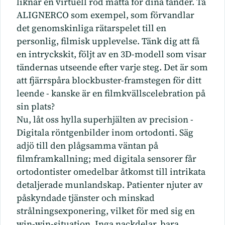
liknar en virtuell röd matta för dina tänder. Ta
ALIGNERCO som exempel, som förvandlar
det genomskinliga rätarspelet till en
personlig, filmisk upplevelse. Tänk dig att få
en intryckskit, följt av en 3D-modell som visar
tändernas utseende efter varje steg. Det är som
att fjärrspåra blockbuster-framstegen för ditt
leende - kanske är en filmkvällscelebration på
sin plats?
Nu, låt oss hylla superhjälten av precision -
Digitala röntgenbilder inom ortodonti. Säg
adjö till den plågsamma väntan på
filmframkallning; med digitala sensorer får
ortodontister omedelbar åtkomst till intrikata
detaljerade munlandskap. Patienter njuter av
påskyndade tjänster och minskad
strålningsexponering, vilket för med sig en
win-win-situation. Inga nackdelar, bara