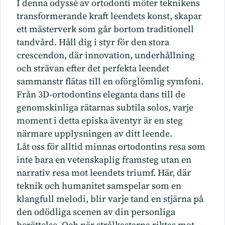
I denna odyssé av ortodonti möter teknikens
transformerande kraft leendets konst, skapar
ett mästerverk som går bortom traditionell
tandvård. Håll dig i styr för den stora
crescendon, där innovation, underhållning
och strävan efter det perfekta leendet
sammanstr flätas till en oförglömlig symfoni.
Från 3D-ortodontins eleganta dans till de
genomskinliga rätarnas subtila solos, varje
moment i detta episka äventyr är en steg
närmare upplysningen av ditt leende.
Låt oss för alltid minnas ortodontins resa som
inte bara en vetenskaplig framsteg utan en
narrativ resa mot leendets triumf. Här, där
teknik och humanitet samspelar som en
klangfull melodi, blir varje tand en stjärna på
den odödliga scenen av din personliga
berättelse. Och när strålkastarna riktas mot