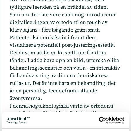
tydligare leenden på en bråkdel av tiden.
Som om det inte vore coolt nog introducerar
digitaliseringen av ortodonti en touch av
klärvoajans - förutsägande gränssnitt.
Patienter kan nu kika in i framtiden,
visualisera potentiell post-justeringsestetik.
Det är som att ha en kristallkula för dina
tänder. Ladda bara upp en bild, utforska olika
behandlingsscenarier och voila - en interaktiv
förhandsvisning av din ortodontiska resa
rullas ut. Det är inte bara en behandling; det
är en personlig, leendeframkallande
äventyrsresa.
I denna högteknologiska värld av ortodonti
upphör inte nöjet vid att förbättra dina
pärlvita tänder. Det handlar om att omfamna
en resa som är lika underhållande som den är