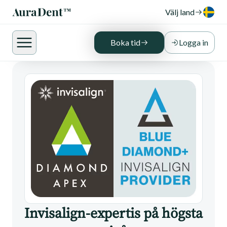
Byggt på precision, kontroll och långsiktiga
Välj land
resultat.
Boka konsultation
Boka tid
Logga in
Invisalign-expertis på högsta