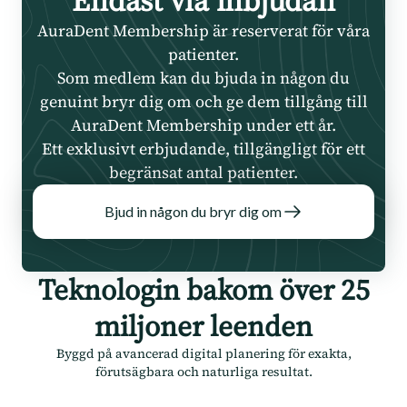
Endast via inbjudan
AuraDent Membership är reserverat för våra
patienter.
Som medlem kan du bjuda in någon du
genuint bryr dig om och ge dem tillgång till
AuraDent Membership under ett år.
Ett exklusivt erbjudande, tillgängligt för ett
begränsat antal patienter.
Bjud in någon du bryr dig om
Teknologin bakom över 25
miljoner leenden
Byggd på avancerad digital planering för exakta,
förutsägbara och naturliga resultat.