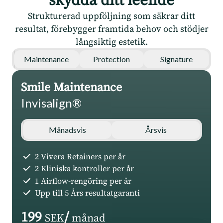
Strukturerad uppföljning som säkrar ditt
resultat, förebygger framtida behov och stödjer
långsiktig estetik.
Maintenance
Protection
Signature
Smile Maintenance
Invisalign®
Månadsvis
Årsvis
2 Vivera Retainers per år
2 Kliniska kontroller per år
1 Airflow-rengöring per år
Upp till 5 Års resultatgaranti
199
/
SEK
månad