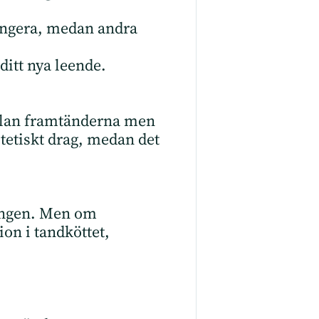
fungera, medan andra
ditt nya leende.
ellan framtänderna men
stetiskt drag, medan det
tningen. Men om
on i tandköttet,