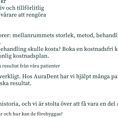
 kr
v och tillförlitlig
vårare att rengöra
ktorer: mellanrummets storlek, metod, behandl
.
 behandling skulle kosta? Boka en kostnadsfri 
onlig kostnadsplan.
a resultat från våra patienter
 verkligt. Hos AuraDent har vi hjälpt många pat
ska resultat.
istoria, och vi är stolta över att få vara en del
r och hur kan de förebyggas?