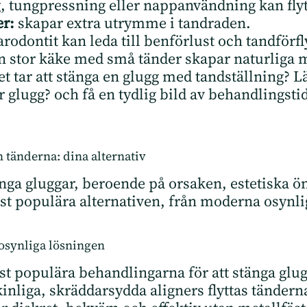
 tungpressning eller nappanvändning kan flyt
er:
skapar extra utrymme i tandraden.
rodontit kan leda till benförlust och tandförfl
n stor käke med små tänder skapar naturliga
et tar att stänga en glugg med tandställning? L
r glugg?
och få en tydlig bild av behandlingsti
 tänderna: dina alternativ
stänga gluggar, beroende på orsaken, estetiska
st populära alternativen, från moderna osynlig
osynliga lösningen
est populära behandlingarna för att stänga glu
liga, skräddarsydda aligners flyttas tänderna g