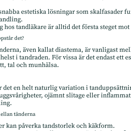
n snabba estetiska lösningar som skalfasader 
andling.
os tandläkare är alltid det första steget mot 
pstår det?
nderna, även kallat diastema, är vanligast m
lst i tandraden. För vissa är det endast ett e
tt, tal och munhälsa.
 är det en helt naturlig variation i tanduppsät
gsvårigheter, ojämnt slitage eller inflammati
ing.
mellan tänderna
rer kan påverka tandstorlek och käkform.