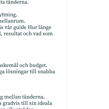
ta tänderna.
yttning.
 mellanrum.
äs vår guide
Hur länge
d, resultat och vad som
 önskemål och budget.
a lösningar till snabba
gg mellan tänderna.
radvis till sin ideala