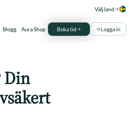
Välj land
Blogg
Aura Shop
Boka tid
Logga in
 Din
lvsäkert