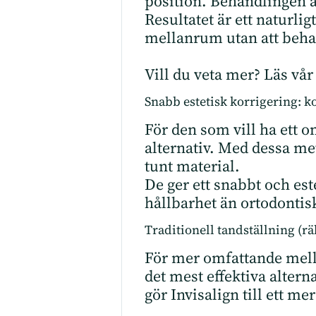
position. Behandlingen är
Resultatet är ett naturlig
mellanrum utan att beha
Vill du veta mer? Läs vå
Snabb estetisk korrigering: k
För den som vill ha ett o
alternativ. Med dessa m
tunt material.
De ger ett snabbt och est
hållbarhet än ortodontis
Traditionell tandställning (rä
För mer omfattande mella
det mest effektiva altern
gör Invisalign till ett me