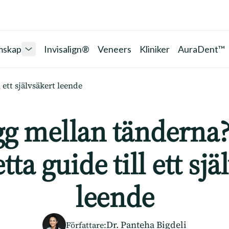
mskap
Invisalign®
Veneers
Kliniker
AuraDent™
ett självsäkert leende
gg mellan tänderna?
ta guide till ett sjä
leende
Dr. Panteha Bigdeli
Författare
: