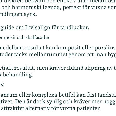
 diskret, bekväm och effektiv utan metallfäste
t och harmoniskt leende, perfekt för vuxna som 
ndlingen syns.
r guide om
Invisalign för tandluckor
.
omposit och skalfasader
medelbart resultat kan komposit eller porslins
etoder täcks mellanrummet genom att man byg
etiskt resultat, men kräver ibland slipning av 
k behandling.
ls)
nrum eller komplexa bettfel kan fast tandstä
ativet. Den är dock synlig och kräver mer nogg
r attraktivt alternativ för vuxna patienter.