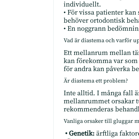
individuellt.
• För vissa patienter ka
behöver ortodontisk beh
• En noggrann bedömning h
Vad är diastema och varför up
Ett mellanrum mellan tä
kan förekomma var som he
för andra kan påverka be
Är diastema ett problem?
Inte alltid. I många fall
mellanrummet orsakar tug
rekommenderas behandl
Vanliga orsaker till gluggar 
• Genetik:
ärftliga fakto