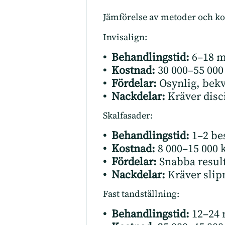
Jämförelse av metoder och k
Invisalign
:
• Behandlingstid:
6–18 m
• Kostnad:
30 000–55 000
• Fördelar:
Osynlig, bekvä
• Nackdelar:
Kräver disc
Skalfasader
:
• Behandlingstid:
1–2 be
• Kostnad:
8 000–15 000 k
• Fördelar:
Snabba result
• Nackdelar:
Kräver slip
Fast tandställning:
• Behandlingstid:
12–24 