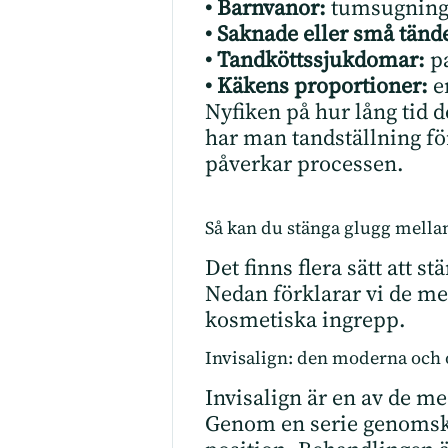
• Barnvanor:
tumsugning,
• Saknade eller små tänd
• Tandköttssjukdomar:
pa
• Käkens proportioner:
e
Nyfiken på hur lång tid d
har man tandställning fö
påverkar processen.
Så kan du stänga glugg mellan
Det finns flera sätt att 
Nedan förklarar vi de me
kosmetiska ingrepp.
Invisalign: den moderna och 
Invisalign är en av de m
Genom en serie genomskin