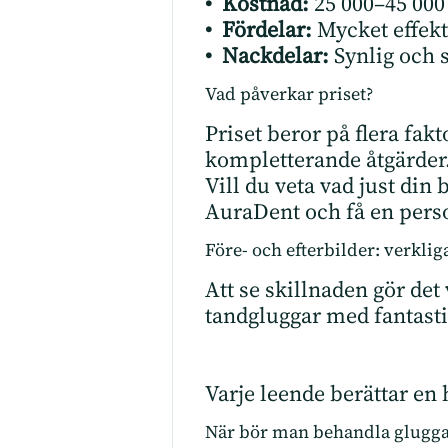
• Kostnad:
25 000–45 000
• Fördelar:
Mycket effekti
• Nackdelar:
Synlig och s
Vad påverkar priset?
Priset beror på flera fa
kompletterande åtgärder
Vill du veta vad just din
AuraDent
och få en pers
Före- och efterbilder: verklig
Att se skillnaden gör det
tandgluggar med fantasti
Varje leende berättar en h
När bör man behandla glugga