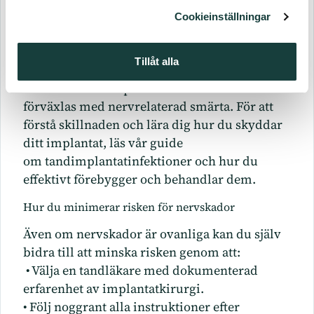
Ofta sker förbättring gradvis över veckor eller
Cookieinställningar
månader. Under tiden kan du få stöd med
smärtstillande behandling och uppföljning
Tillåt alla
för att säkerställa bästa möjliga läkning.
Infektion runt implantatet kan ibland
förväxlas med nervrelaterad smärta. För att
förstå skillnaden och lära dig hur du skyddar
ditt implantat, läs vår guide
om
tandimplantatinfektioner
och hur du
effektivt förebygger och behandlar dem.
Hur du minimerar risken för nervskador
Även om nervskador är ovanliga kan du själv
bidra till att minska risken genom att:
• Välja en tandläkare med dokumenterad
erfarenhet av implantatkirurgi.
• Följ noggrant alla instruktioner efter