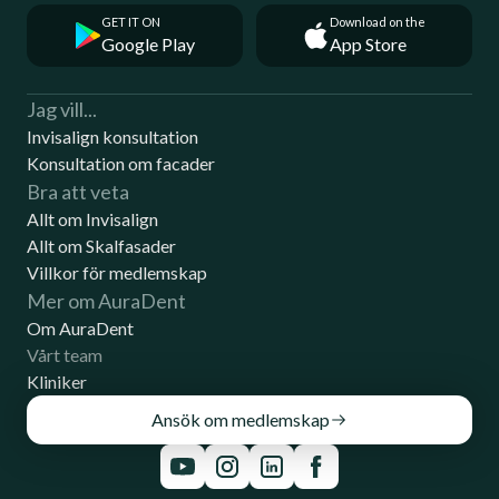
GET IT ON
Download on the
Google Play
App Store
Jag vill...
Invisalign konsultation
Konsultation om facader
Bra att veta
Allt om Invisalign
Allt om Skalfasader
Villkor för medlemskap
Mer om AuraDent
Om AuraDent
Vårt team
Kliniker
Ansök om medlemskap