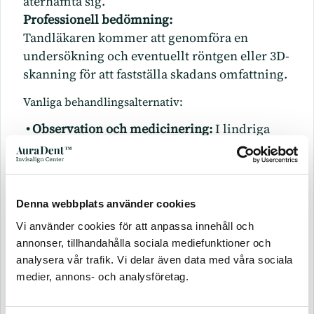
återhämta sig.
Professionell bedömning:
Tandläkaren kommer att genomföra en
undersökning och eventuellt röntgen eller 3D-
skanning för att fastställa skadans omfattning.
Vanliga behandlingsalternativ:
• Observation och medicinering:
I lindriga
fall kan nerven läka av sig själv över tid.
Läkemedel kan ges för att minska
inflammation och smärta.
• Justering eller borttagning av
Denna webbplats använder cookies
implantatet:
Om nerven är under tryck kan
Vi använder cookies för att anpassa innehåll och
tandläkaren behöva lossa eller ta bort
annonser, tillhandahålla sociala mediefunktioner och
implantatet för att avlasta området.
analysera vår trafik. Vi delar även data med våra sociala
• Kirurgisk behandling:
Vid mer omfattande
medier, annons- och analysföretag.
skador kan en nervreparation utföras av
specialist.