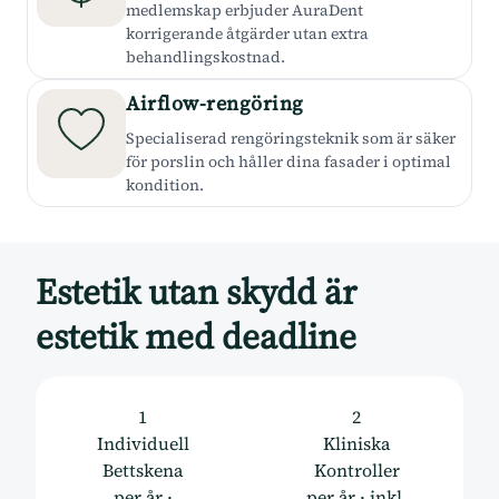
medlemskap erbjuder AuraDent
korrigerande åtgärder utan extra
behandlingskostnad.
Airflow-rengöring
Specialiserad rengöringsteknik som är säker
för porslin och håller dina fasader i optimal
kondition.
Estetik utan skydd är
estetik med deadline
1
2
Individuell
Kliniska
Bettskena
Kontroller
per år ·
per år · inkl.