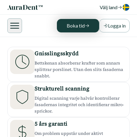
Välj land
Skalfasader är en livsinvestering. Rätt skydd, rätt
uppföljning och rätt bettskena är skillnaden
mellan 2 år och 15 år av felfri estetik.
Boka tid
Logga in
Gnisslingsskydd
Bettskenan absorberar krafter som annars
splittrar porslinet. Utan den slits fasaderna
snabbt.
Strukturell scanning
Digital scanning varje halvår kontrollerar
fasadernas integritet och identifierar mikro-
sprickor.
5 års garanti
Om problem uppstår under aktivt